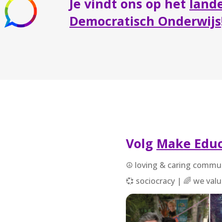
Je vindt ons op het
lande
Democratisch Onderwijs
Volg
Make Educ
☮ loving & caring communi
💞 sociocracy | 🌈 we valu