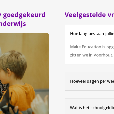
w goedgekeurd
Veelgestelde v
nderwijs
Hoe lang bestaan jullie
Make Education is opge
zitten we in Voorhout.
Hoeveel dagen per week
Wat is het schoolgeld