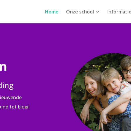
Home
Onze school
Informati
on
ding
rnieuwende
ind tot bloei!