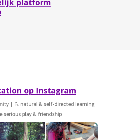
lijk platform
!
ation op Instagram
ty | 💪 natural & self-directed learning
e serious play & friendship